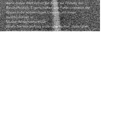
wenn dieser Wertverlust auf einen zur Prüfung der
Beschaffenheit, Eigenschaften und Funktionsweise der
Waren nicht notwendigen Umgang mit ihnen
zurückzuführen ist.
Muster-Widerrufsformular
(Wenn Sie den Vertrag widerrufen wollen, dann füllen
Sie bitte dieses Formular aus und senden Sie es zurück.)
– An Thorsten Willer, Am Engelnberg 21, 42107
Wuppertal, Deutschland,
info@jackmcbannon.com
– Hiermit widerrufe(n) ich/wir (*) den von mir/uns (*)
abgeschlossenen Vertrag über den Kauf der folgenden
Waren (*)/die Erbringung der folgenden Dienstleistung
(*)
– Bestellt am (*)/erhalten am (*)
– Name des/der Verbraucher(s)
– Anschrift des/der Verbraucher(s)
– Unterschrift des/der Verbraucher(s) (nur bei Mitteilung
auf Papier)
– Datum
(*) Unzutreffendes streichen.
© 2026 by jack mcbannon.
Impressum
Allgemeine