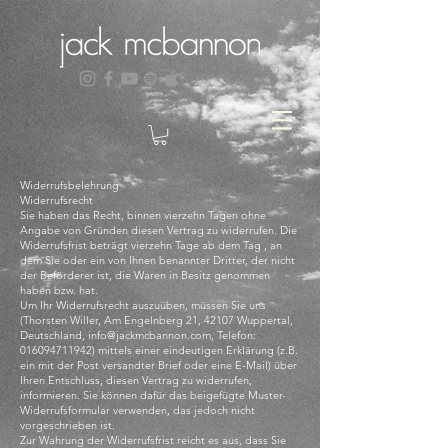
Widerrufsbelehrung
Widerrufsrecht
Sie haben das Recht, binnen vierzehn Tagen ohne
Angabe von Gründen diesen Vertrag zu widerrufen. Die
Widerrufsfrist beträgt vierzehn Tage ab dem Tag , an
dem Sie oder ein von Ihnen benannter Dritter, der nicht
der Beförderer ist, die Waren in Besitz genommen
haben bzw. hat.
Um Ihr Widerrufsrecht auszuüben, müssen Sie uns
(Thorsten Willer, Am Engelnberg 21, 42107 Wuppertal,
Deutschland,
info@jackmcbannon.com
, Telefon:
016094711942)
mittels einer eindeutigen Erklärung (z.B.
ein mit der Post versandter Brief oder eine E-Mail) über
Ihren Entschluss, diesen Vertrag zu widerrufen,
informieren. Sie können dafür das beigefügte Muster-
Widerrufsformular verwenden, das jedoch nicht
vorgeschrieben ist.
Zur Wahrung der Widerrufsfrist reicht es aus, dass Sie