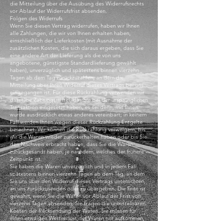
die Mitteilung über die Ausübung des Widerrufsrechts
vor Ablauf der Widerrufsfrist absenden.
Folgen des Widerrufs
Wenn Sie diesen Vertrag widerrufen, haben wir Ihnen
alle Zahlungen, die wir von Ihnen erhalten haben,
einschließlich der Lieferkosten (mit Ausnahme der
zusätzlichen Kosten, die sich daraus ergeben, dass Sie
eine andere Art der Lieferung als die von uns
angebotene, günstigste Standardlieferung gewählt
haben), unverzüglich und spätestens binnen vierzehn
Tagen ab dem Tag zurückzuzahlen, an dem die
Mitteilung über Ihren Widerruf dieses Vertrags bei uns
eingegangen ist. Für diese Rückzahlung verwenden wir
dasselbe Zahlungsmittel, das Sie bei der ursprünglichen
Transaktion eingesetzt haben, es sei denn, mit Ihnen
wurde ausdrücklich etwas anderes vereinbart; in keinem
Fall werden Ihnen wegen dieser Rückzahlung Entgelte
berechnet. Wir können die Rückzahlung verweigern, bis
wir die Waren wieder zurückerhalten haben oder bis Sie
den Nachweis erbracht haben, dass Sie die Waren
zurückgesandt haben, je nachdem, welches der frühere
Zeitpunkt ist.
Sie haben die Waren unverzüglich und in jedem Fall
spätestens binnen vierzehn Tagen ab dem Tag, an dem
Sie uns über den Widerruf dieses Vertrags unterrichten,
an uns zurückzusenden oder zu übergeben. Die Frist ist
gewahrt, wenn Sie die Waren vor Ablauf der Frist von
vierzehn Tagen absenden. Sie tragen die unmittelbaren
Kosten der Rücksendung der Waren. Sie müssen für
einen etwaigen Wertverlust der Waren nur aufkommen,